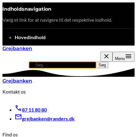
Indholdsnavigation
Vælg et link for at navigere til det respektive indhold.
gå til
Hovedindhold
Grejbanken
Menu
Søg
Søg efter indhold, nyheder eller artikler
Søg
Grejbanken
Kontakt os
87 11 80 80
grejbanken@randers.dk
Find os